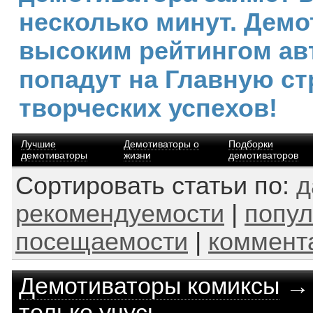
несколько минут. Демо
высоким рейтингом ав
попадут на Главную ст
творческих успехов!
Лучшие
Демотиваторы о
Подборки
демотиваторы
жизни
демотиваторов
Сортировать статьи по:
д
рекомендуемости
|
попул
посещаемости
|
коммент
Демотиваторы комиксы
только учусь