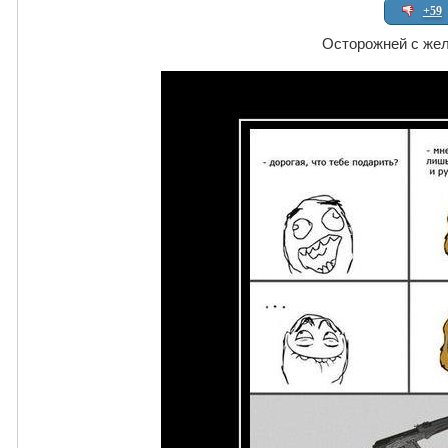
+59
Осторожней с же