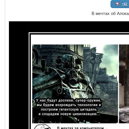
+62
В мечтах об Апок