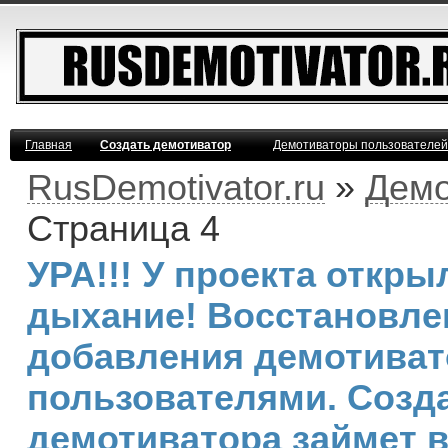
Главная
Создать демотиватор
Демотиваторы пользователей
RusDemotivator.ru
»
Демо
Страница 4
УРА!!! У проекта откр
дыхание! Восстановле
добавления демотива
пользователями. Созд
демотиватора займет 