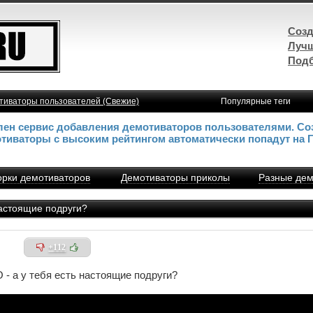
Созд
Лучш
Подб
тиваторы пользователей (Свежие)
Популярные теги
влен сервис добавления демотиваторов пользователями. Со
отиваторы с высоким рейтингом автоматически попадут на 
рки демотиваторов
Демотиваторы приколы
Разные дем
астоящие подруги?
+112
 а у тебя есть настоящие подруги?