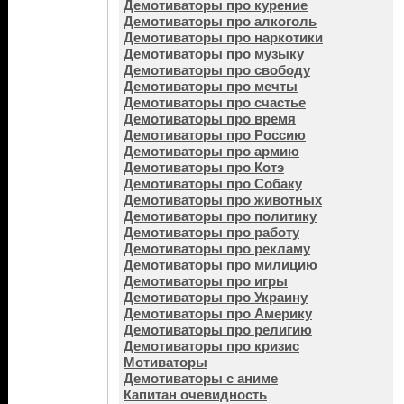
Демотиваторы про курение
Демотиваторы про алкоголь
Демотиваторы про наркотики
Демотиваторы про музыку
Демотиваторы про свободу
Демотиваторы про мечты
Демотиваторы про счастье
Демотиваторы про время
Демотиваторы про Россию
Демотиваторы про армию
Демотиваторы про Котэ
Демотиваторы про Собаку
Демотиваторы про животных
Демотиваторы про политику
Демотиваторы про работу
Демотиваторы про рекламу
Демотиваторы про милицию
Демотиваторы про игры
Демотиваторы про Украину
Демотиваторы про Америку
Демотиваторы про религию
Демотиваторы про кризис
Мотиваторы
Демотиваторы с аниме
Капитан очевидность