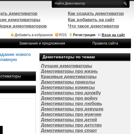
ать демотиватор
Как создать демотиватор
ие демотиваторы
Как добавить на сайт
орки демотиваторов
Что такое демотиватор
Добавить в избранное
RSS
Регистрация
Вход на сайт
Замечания и предложения
Правила сайта
здание нового
Демотиваторы по темам
Главную
Лучшие демотиваторы
Демотиваторы про жизнь
отиваторы
Красивые демотиваторы
Демотиваторы приколы
Демотиваторы комиксы
Демотиваторы про дружбу
Демотиваторы про войну
Демотиваторы про любовь
Демотиваторы про девушек
Демотиваторы про мужчин
Демотиваторы про детей
Демотиваторы про детство
Демотиваторы про спорт