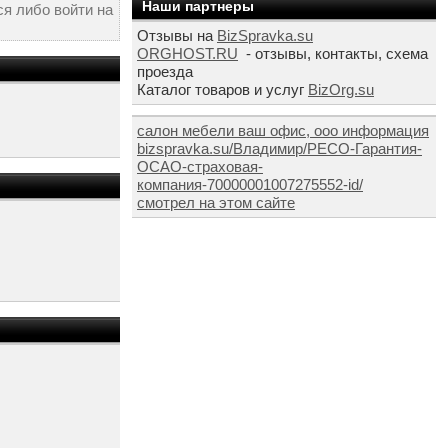
Наши партнеры
я либо войти на
Отзывы на
BizSpravka.su
ORGHOST.RU
- отзывы, контакты, схема
проезда
Каталог товаров и услуг
BizOrg.su
салон мебели ваш офис, ооо информация
bizspravka.su/Владимир/РЕСО-Гарантия-
ОСАО-страховая-
компания-70000001007275552-id/
смотрел на этом сайте