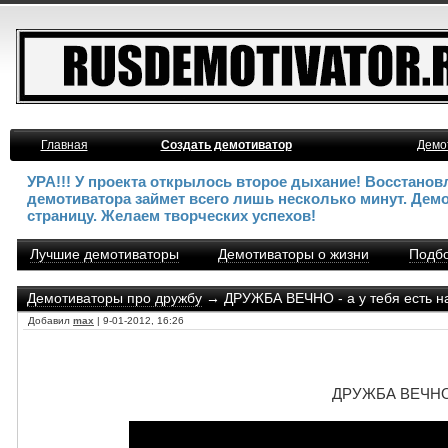
Главная
Создать демотиватор
Демо
УРА!!! У проекта открылось второе дыхание! Восстано
демотиватора займет всего лишь несколько минут. Дем
страницу. Желаем творческих успехов!
Лучшие демотиваторы
Демотиваторы о жизни
Подбо
Демотиваторы про дружбу
→ ДРУЖБА ВЕЧНО - а у тебя есть н
Добавил
max
| 9-01-2012, 16:26
ДРУЖБА ВЕЧНО -