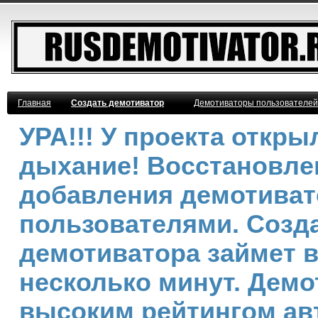
Главная
Создать демотиватор
Демотиваторы пользователей
УРА!!! У проекта откр
дыхание! Восстановле
добавления демотива
пользователями. Созд
демотиватора займет 
несколько минут. Демо
высоким рейтингом ав