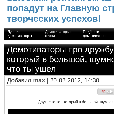
попадут на Главную ст
творческих успехов!
Лучшие
Демотиваторы о
Подборки
демотиваторы
жизни
демотиваторов
Демотиваторы про дружбу
который в большой, шумн
что ты ушел
Добавил
max
| 20-02-2012, 14:30
+110
Друг - это тот, который в большой, шумно