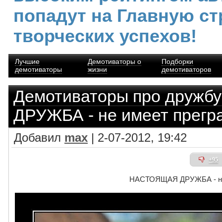
попадут на Главную ст
творческих успехов!
Лучшие
Демотиваторы о
Подборки
демотиваторы
жизни
демотиваторов
Демотиваторы про дружбу
ДРУЖБА - не имеет прегр
Добавил
max
| 2-07-2012, 19:42
+95
НАСТОЯЩАЯ ДРУЖБА - не