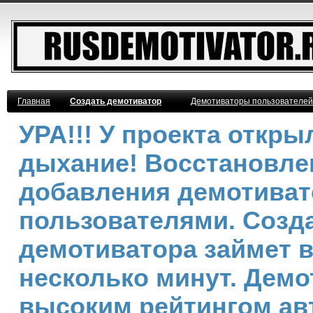
Главная
Создать демотиватор
Демотиваторы пользователей
УРА!!! У проекта откр
дыхание! Восстановле
добавления демотива
пользователями. Созд
демотиватора займет 
несколько минут. Демо
высоким рейтингом ав