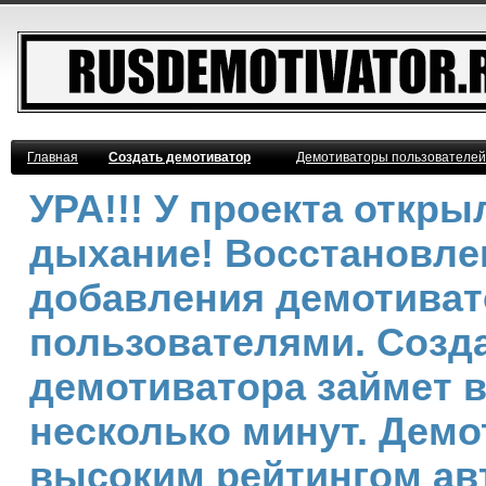
Главная
Создать демотиватор
Демотиваторы пользователей
УРА!!! У проекта откр
дыхание! Восстановле
добавления демотива
пользователями. Созд
демотиватора займет 
несколько минут. Демо
высоким рейтингом ав