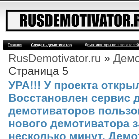
Главная
Создать демотиватор
Демотиваторы пользователей
RusDemotivator.ru
»
Демо
Страница 5
УРА!!! У проекта откр
Восстановлен сервис 
демотиваторов пользо
нового демотиватора з
несколько минут. Дем