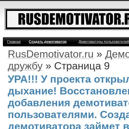
Главная
Создать демотиватор
Демотиваторы пользователей
RusDemotivator.ru
»
Демо
дружбу
» Страница 9
УРА!!! У проекта откр
дыхание! Восстановле
добавления демотива
пользователями. Созд
демотиватора займет 