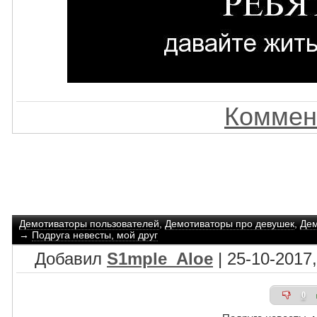
Коммен
Демотиваторы пользователей
,
Демотиваторы про девушек
,
Дем
→
Подруга невесты, мой друг
Добавил
S1mple_Aloe
| 25-10-2017,
0