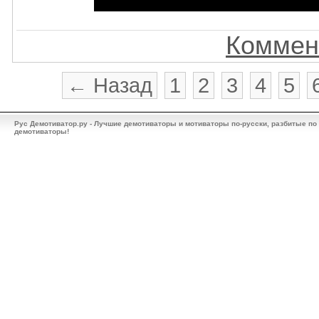
Коммен
← Назад
1
2
3
4
5
Рус Демотиватор.ру - Лучшие демотиваторы и мотиваторы по-русски, разбитые по
демотиваторы!