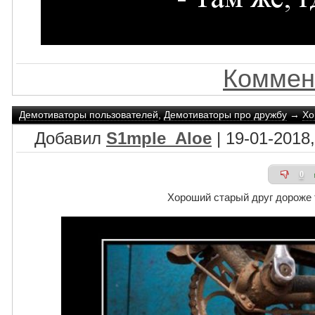
Коммен
Демотиваторы пользователей
,
Демотиваторы про дружбу
→
Хо
Добавил
S1mple_Aloe
| 19-01-2018,
0
Хороший старый друг дороже 