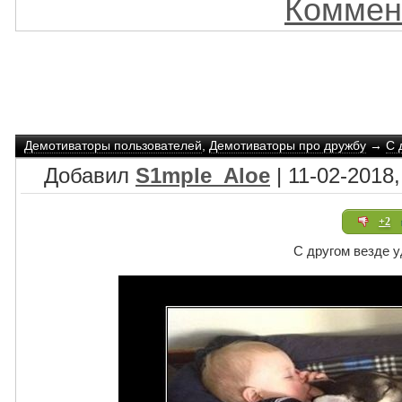
Коммен
Демотиваторы пользователей
,
Демотиваторы про дружбу
→
С 
Добавил
S1mple_Aloe
| 11-02-2018,
+2
С другом везде 