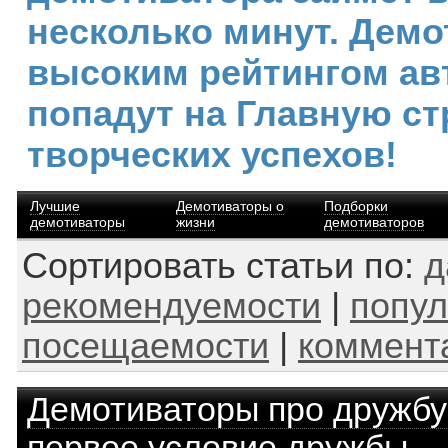
несколько минут. Демо
высоким рейтингом ав
попадут на Главную ст
творческих успехов!
Лучшие
Демотиваторы о
Подборки
демотиваторы
жизни
демотиваторов
Сортировать статьи по:
д
рекомендуемости
|
попул
посещаемости
|
коммент
Демотиваторы про дружбу
первое условие дружбы.