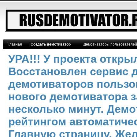
Главная
Создать демотиватор
Демотиваторы пользователей
УРА!!! У проекта откр
Восстановлен сервис 
демотиваторов пользо
нового демотиватора з
несколько минут. Дем
рейтингом автоматичес
Главную страницу. Же