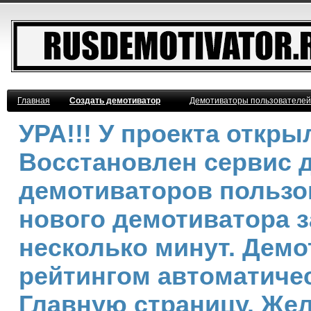
Главная
Создать демотиватор
Демотиваторы пользователей
УРА!!! У проекта откр
Восстановлен сервис 
демотиваторов пользо
нового демотиватора з
несколько минут. Дем
рейтингом автоматичес
Главную страницу. Же