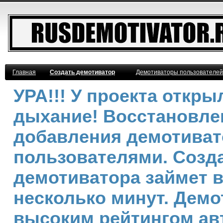
Главная
Создать демотиватор
Демотиваторы пользователей
УРА!!! У проекта откр
дыхание! Восстановле
добавления демотива
пользователями. Созд
демотиватора займет 
несколько минут. Демо
высоким рейтингом ав