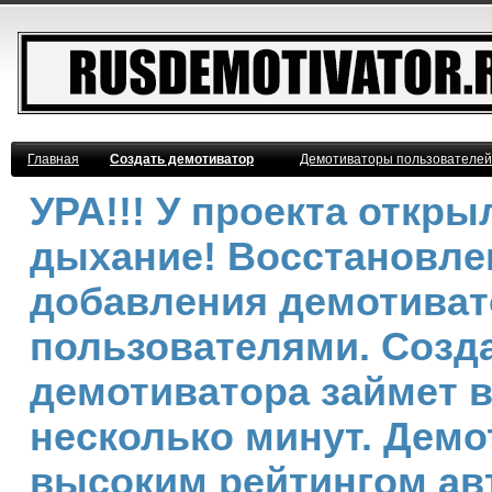
Главная
Создать демотиватор
Демотиваторы пользователей
УРА!!! У проекта откр
дыхание! Восстановле
добавления демотива
пользователями. Созд
демотиватора займет 
несколько минут. Демо
высоким рейтингом ав