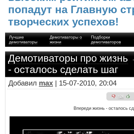
попадут на Главную ст
творческих успехов!
Лучшие
Демотиваторы о
Подборки
демотиваторы
жизни
демотиваторов
Демотиваторы про жизнь
→
- осталось сделать шаг
Добавил
max
| 15-07-2010, 20:04
+24
Впереди жизнь - осталось с