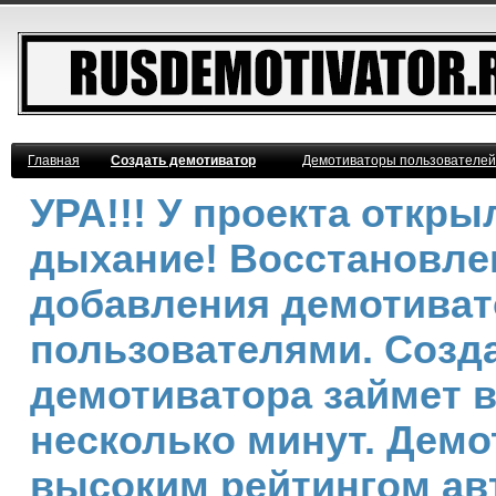
Главная
Создать демотиватор
Демотиваторы пользователей
УРА!!! У проекта откр
дыхание! Восстановле
добавления демотива
пользователями. Созд
демотиватора займет 
несколько минут. Демо
высоким рейтингом ав