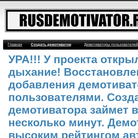
Главная
Создать демотиватор
Демотиваторы пользователей
УРА!!! У проекта откр
дыхание! Восстановле
добавления демотива
пользователями. Созд
демотиватора займет 
несколько минут. Демо
высоким рейтингом ав