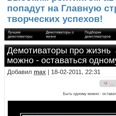
попадут на Главную ст
творческих успехов!
Лучшие
Демотиваторы о
Подборки
демотиваторы
жизни
демотиваторов
Демотиваторы про жизнь
→
можно - оставаться одном
Добавил
max
| 18-02-2011, 22:31
+55
Быть одному можно - остава