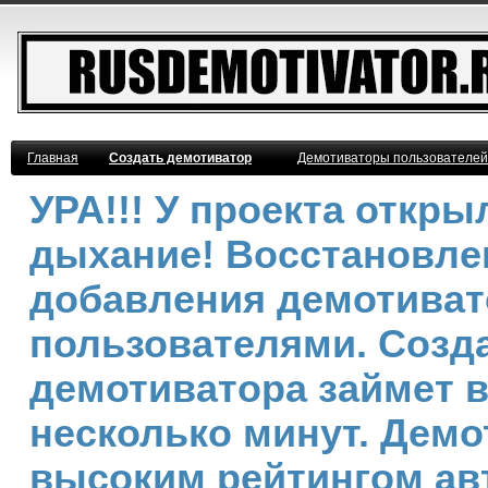
Главная
Создать демотиватор
Демотиваторы пользователей
УРА!!! У проекта откр
дыхание! Восстановле
добавления демотива
пользователями. Созд
демотиватора займет 
несколько минут. Демо
высоким рейтингом ав