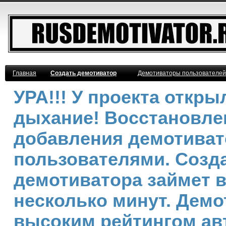
Главная
Создать демотиватор
Демотиваторы пользователей
УРА!!! У проекта откр
дыхание! Восстановле
добавления демотива
пользователями. Созд
демотиватора займет 
несколько минут. Демо
высоким рейтингом ав