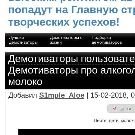
попадут на Главную ст
творческих успехов!
Лучшие
Демотиваторы о
Подборки
демотиваторы
жизни
демотиваторов
Демотиваторы пользоват
Демотиваторы про алкого
молоко
Добавил
S1mple_Aloe
| 15-02-2018, 
+4
Пейте, дети, молок