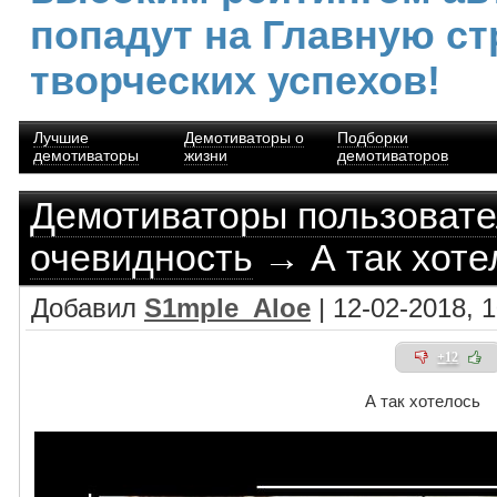
попадут на Главную ст
творческих успехов!
Лучшие
Демотиваторы о
Подборки
демотиваторы
жизни
демотиваторов
Демотиваторы пользоват
очевидность
→ А так хоте
Добавил
S1mple_Aloe
| 12-02-2018, 
+12
А так хотелось