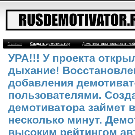
Главная
Создать демотиватор
Демотиваторы пользователей
УРА!!! У проекта откр
дыхание! Восстановле
добавления демотива
пользователями. Созд
демотиватора займет 
несколько минут. Демо
высоким рейтингом ав