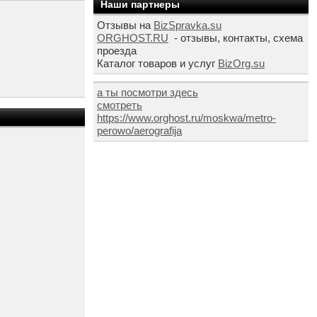
Наши партнеры
Отзывы на
BizSpravka.su
ORGHOST.RU
- отзывы, контакты, схема
проезда
Каталог товаров и услуг
BizOrg.su
а ты посмотри здесь
смотреть
https://www.orghost.ru/moskwa/metro-
perowo/aerografija