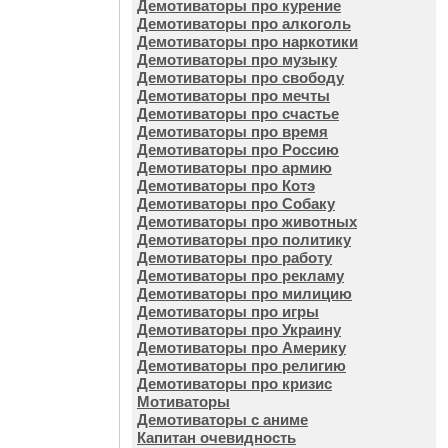
Демотиваторы про курение
Демотиваторы про алкоголь
Демотиваторы про наркотики
Демотиваторы про музыку
Демотиваторы про свободу
Демотиваторы про мечты
Демотиваторы про счастье
Демотиваторы про время
Демотиваторы про Россию
Демотиваторы про армию
Демотиваторы про Котэ
Демотиваторы про Собаку
Демотиваторы про животных
Демотиваторы про политику
Демотиваторы про работу
Демотиваторы про рекламу
Демотиваторы про милицию
Демотиваторы про игры
Демотиваторы про Украину
Демотиваторы про Америку
Демотиваторы про религию
Демотиваторы про кризис
Мотиваторы
Демотиваторы с аниме
Капитан очевидность