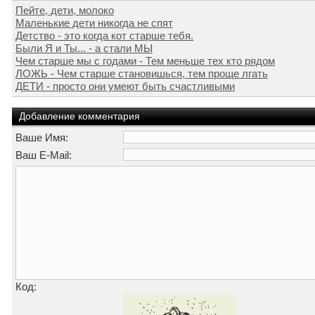
Пейте, дети, молоко
Маленькие дети никогда не спят
Детство - это когда кот старше тебя.
Были Я и Ты... - а стали МЫ
Чем старше мы с годами - Тем меньше тех кто рядом
ЛОЖЬ - Чем старше становишься, тем проще лгать
ДЕТИ - просто они умеют быть счастливыми
Добавление комментария
Ваше Имя:
Ваш E-Mail:
Код: