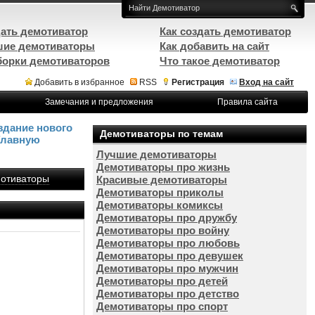
ать демотиватор
Как создать демотиватор
ие демотиваторы
Как добавить на сайт
орки демотиваторов
Что такое демотиватор
Добавить в избранное
RSS
Регистрация
Вход на сайт
Замечания и предложения
Правила сайта
здание нового
Демотиваторы по темам
Главную
Лучшие демотиваторы
Демотиваторы про жизнь
отиваторы
Красивые демотиваторы
Демотиваторы приколы
Демотиваторы комиксы
Демотиваторы про дружбу
Демотиваторы про войну
Демотиваторы про любовь
Демотиваторы про девушек
Демотиваторы про мужчин
Демотиваторы про детей
Демотиваторы про детство
Демотиваторы про спорт