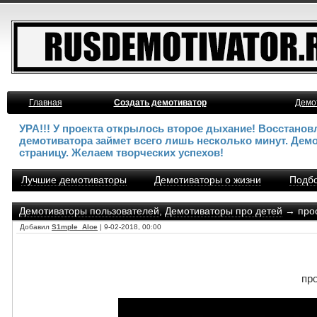
Главная
Создать демотиватор
Демо
УРА!!! У проекта открылось второе дыхание! Восстано
демотиватора займет всего лишь несколько минут. Дем
страницу. Желаем творческих успехов!
Лучшие демотиваторы
Демотиваторы о жизни
Подбо
Демотиваторы пользователей
,
Демотиваторы про детей
→ прос
Добавил
S1mple_Aloe
| 9-02-2018, 00:00
пр