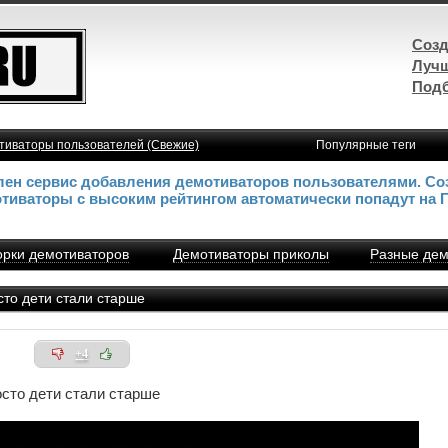
Созд
Лучш
Подб
тиваторы пользователей (Свежие)
Популярные теги
влен сервис добавления демотиваторов пользователями. Со
отиваторы с высоким рейтингом автоматически попадут на 
рки демотиваторов
Демотиваторы приколы
Разные дем
то дети стали старше
+4
осто дети стали старше