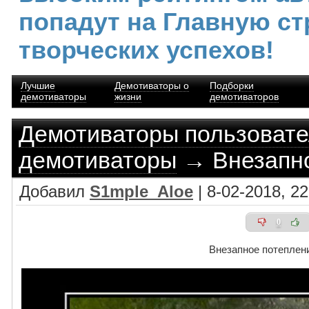
попадут на Главную ст
творческих успехов!
Лучшие
Демотиваторы о
Подборки
демотиваторы
жизни
демотиваторов
Демотиваторы пользоват
демотиваторы
→ Внезапно
Добавил
S1mple_Aloe
| 8-02-2018, 22
0
Внезапное потеплен