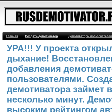
Главная
Создать демотиватор
Демотиваторы пользователей
УРА!!! У проекта откр
дыхание! Восстановле
добавления демотива
пользователями. Созд
демотиватора займет 
несколько минут. Демо
высоким рейтингом ав