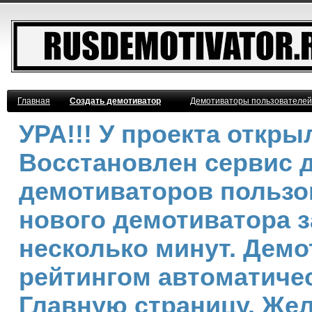
Главная
Создать демотиватор
Демотиваторы пользователей
УРА!!! У проекта откр
Восстановлен сервис 
демотиваторов пользо
нового демотиватора з
несколько минут. Дем
рейтингом автоматичес
Главную страницу. Же