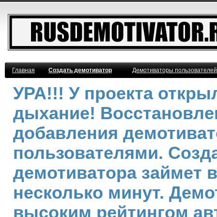
Главная
Создать демотиватор
Демотиваторы пользователей
УРА!!! У проекта откр
дыхание! Восстановле
добавления демотива
пользователями. Созд
демотиватора займет 
несколько минут. Демо
высоким рейтингом ав