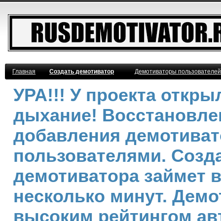
Главная
Создать демотиватор
Демотиваторы пользователей
УРА!!! У проекта откр
дыхание! Восстановле
добавления демотива
пользователями. Созд
демотиватора займет 
несколько минут. Демо
высоким рейтингом ав