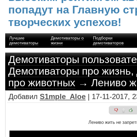
попадут на Главную ст
творческих успехов!
Лучшие
Демотиваторы о
Подборки
демотиваторы
жизни
демотиваторов
Демотиваторы пользоват
Демотиваторы про жизнь
,
про животных
→ Лениво ж
Добавил
S1mple_Aloe
| 17-11-2017, 2
0
Лениво жить не запре