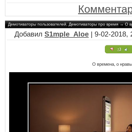
Комментар
Демотиваторы пользователей
,
Демотиваторы про время
→
О в
Добавил
S1mple_Aloe
| 9-02-2018, 
+3
О времена, о нрав