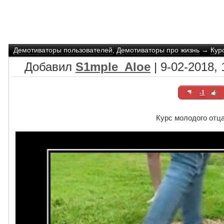
Демотиваторы пользователей
,
Демотиваторы про жизнь
→
Кур
Добавил
S1mple_Aloe
| 9-02-2018, 
-1
Курс молодого отц