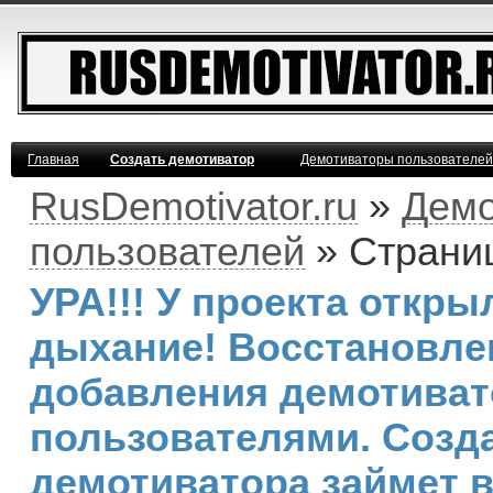
Главная
Создать демотиватор
Демотиваторы пользователей
RusDemotivator.ru
»
Демо
пользователей
» Страни
УРА!!! У проекта откр
дыхание! Восстановле
добавления демотива
пользователями. Созд
демотиватора займет 