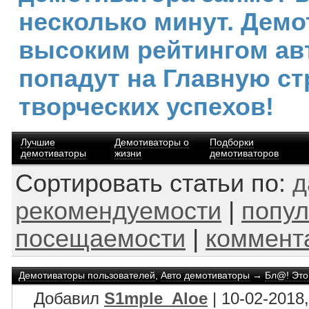
несколько минут. Демо
высоким рейтингом ав
попадут на Главную ст
творческих успехов!
Лучшие
Демотиваторы о
Подборки
демотиваторы
жизни
демотиваторов
Сортировать статьи по:
д
рекомендуемости
|
попул
посещаемости
|
коммент
Демотиваторы пользователей
,
Авто демотиваторы
→
Бл@! Это
Добавил
S1mple_Aloe
| 10-02-2018,