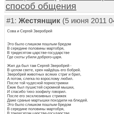
способ общения
#1:
Жестянщик
(5 июня 2011 0
Сова и Сергей Зверобрей
Это было слишком пошлым бредом
В середине половины мартобря,
В тридесятом царстве-государстве
Где скоты убили доброго-царя.
Жил да был там Сергей Зверобрей -
В целом свете, хрен найдёшь его бобрей.
Зверобрей животных всяких стриг и брил,
А потом, слегка по взрослому любил.
После той чудесной порнострижки
Ёжик был пушистей скромной мышки,
И спасибо тихо зоофилу говорил.
После его эксклюзивных стрижек
Даже сраные мартышки походили на блюдей.
Это было слишком пошлым бредом
В середине половины мартобря,
В тридесятом царстве-государстве