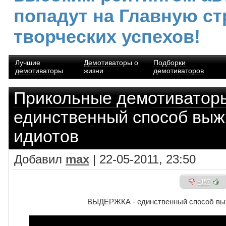
попадут на Главную ст
творческих успехов!
Лучшие
Демотиваторы о
Подборки
демотиваторы
жизни
демотиваторов
Прикольные демотиватор
единственный способ выж
идиотов
Добавил
max
| 22-05-2011, 23:50
+197
ВЫДЕРЖКА - единственный способ выж