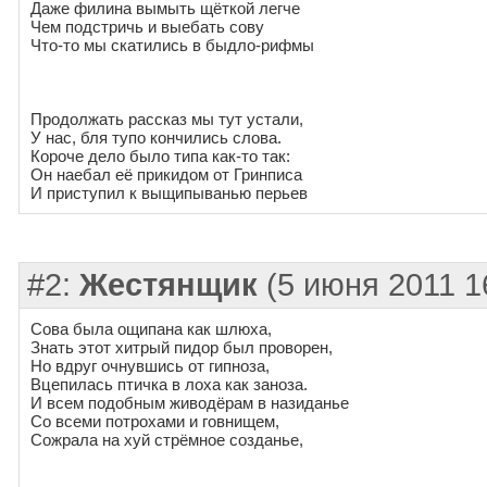
Даже филина вымыть щёткой легче
Чем подстричь и выебать сову
Что-то мы скатились в быдло-рифмы
Продолжать рассказ мы тут устали,
У нас, бля тупо кончились слова.
Короче дело было типа как-то так:
Он наебал её прикидом от Гринписа
И приступил к выщипыванью перьев
#2:
Жестянщик
(5 июня 2011 1
Сова была ощипана как шлюха,
Знать этот хитрый пидор был проворен,
Но вдруг очнувшись от гипноза,
Вцепилась птичка в лоха как заноза.
И всем подобным живодёрам в назиданье
Со всеми потрохами и говнищем,
Сожрала на хуй стрёмное созданье,