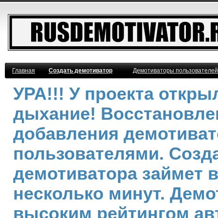
Главная
Создать демотиватор
Демотиваторы пользователей
УРА!!! У проекта откр
дыхание! Восстановле
добавления демотива
пользователями. Созд
демотиватора займет 
несколько минут. Демо
высоким рейтингом ав