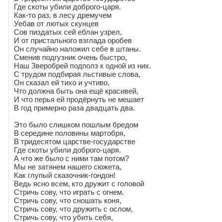
Где скоты убили доброго-царя.
Как-то раз, в лесу дремучем
Уебав от лютых скунцев
Сов пиздатых сей еблан узрел,
И от пристального взглада оробев
Он случайно наложил себе в штаны.
Сменив подгузник очень быстро,
Наш Зверобрей подполз к одной из них.
С трудом подбирая льстивые слова,
Он сказал ей тихо и учтиво,
Что должна быть она ещё красивей,
И что перья ей продёрнуть не мешает
В год примерно раза двадцать два.
Это было слишком пошлым бредом
В середине половины мартобря,
В тридесятом царстве-государстве
Где скоты убили доброго-царя.
А что же было с ними там потом?
Мы не затянем нашего сюжета,
Как глупый сказочник-гондон!
Ведь ясно всем, кто дружит с головой
Стричь сову, что играть с огнем.
Стричь сову, что сношать коня,
Стричь сову, что дружить с ослом,
Стричь сову, что убить себя,