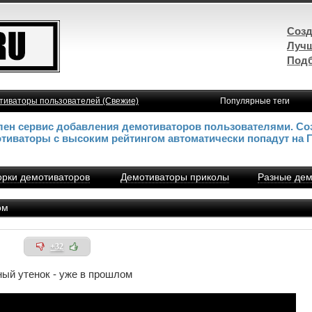
Созд
Лучш
Подб
тиваторы пользователей (Свежие)
Популярные теги
влен сервис добавления демотиваторов пользователями. Со
отиваторы с высоким рейтингом автоматически попадут на 
рки демотиваторов
Демотиваторы приколы
Разные дем
ом
+32
ный утенок - уже в прошлом