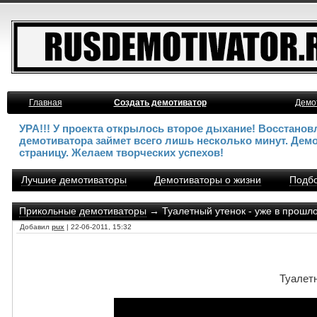
Главная
Создать демотиватор
Демо
УРА!!! У проекта открылось второе дыхание! Восстано
демотиватора займет всего лишь несколько минут. Дем
страницу. Желаем творческих успехов!
Лучшие демотиваторы
Демотиваторы о жизни
Подбо
Прикольные демотиваторы
→ Туалетный утенок - уже в прошл
Добавил
pux
| 22-06-2011, 15:32
Туалет