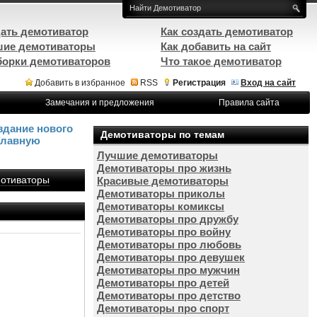
ать демотиватор
Как создать демотиватор
ие демотиваторы
Как добавить на сайт
орки демотиваторов
Что такое демотиватор
Добавить в избранное
RSS
Регистрация
Вход на сайт
Замечания и предложения
Правила сайта
здание нового
Демотиваторы по темам
Главную
Лучшие демотиваторы
Демотиваторы про жизнь
отиваторы
Красивые демотиваторы
Демотиваторы приколы
Демотиваторы комиксы
Демотиваторы про дружбу
Демотиваторы про войну
Демотиваторы про любовь
Демотиваторы про девушек
Демотиваторы про мужчин
Демотиваторы про детей
Демотиваторы про детство
Демотиваторы про спорт