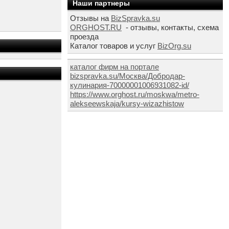
Наши партнеры
Отзывы на
BizSpravka.su
ORGHOST.RU
- отзывы, контакты, схема
проезда
Каталог товаров и услуг
BizOrg.su
каталог фирм на портале
bizspravka.su/Москва/Добродар-
кулинария-70000001006931082-id/
https://www.orghost.ru/moskwa/metro-
alekseewskaja/kursy-wizazhistow