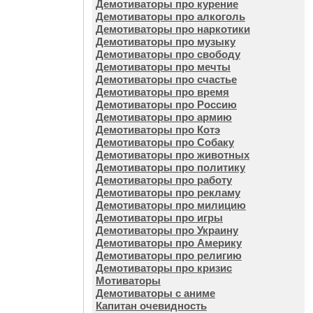
Демотиваторы про курение
Демотиваторы про алкоголь
Демотиваторы про наркотики
Демотиваторы про музыку
Демотиваторы про свободу
Демотиваторы про мечты
Демотиваторы про счастье
Демотиваторы про время
Демотиваторы про Россию
Демотиваторы про армию
Демотиваторы про Котэ
Демотиваторы про Собаку
Демотиваторы про животных
Демотиваторы про политику
Демотиваторы про работу
Демотиваторы про рекламу
Демотиваторы про милицию
Демотиваторы про игры
Демотиваторы про Украину
Демотиваторы про Америку
Демотиваторы про религию
Демотиваторы про кризис
Мотиваторы
Демотиваторы с аниме
Капитан очевидность