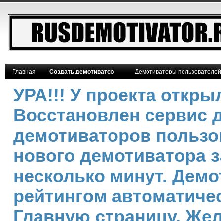
Главная
Создать демотиватор
Демотиваторы пользователей
УРА!!! У проекта откр
Восстановлен сервис 
демотиваторов пользо
нового демотиватора з
несколько минут. Дем
рейтингом автоматичес
Главную страницу. Же