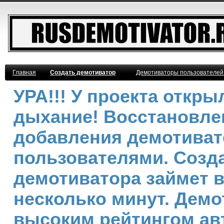
Главная
Создать демотиватор
Демотиваторы пользователей
УРА!!! У проекта откр
дыхание! Восстановле
добавления демотива
пользователями. Созд
демотиватора займет 
несколько минут. Демо
высоким рейтингом ав