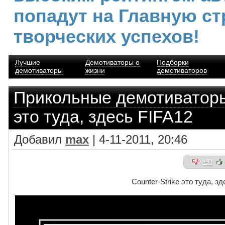
попадут на Главную ст
творческих успехов!
Лучшие
Демотиваторы о
Подборки
демотиваторы
жизни
демотиваторов
Прикольные демотиватор
это туда, здесь FIFA12
Добавил
max
| 4-11-2011, 20:46
+93
Counter-Strike это туда, з