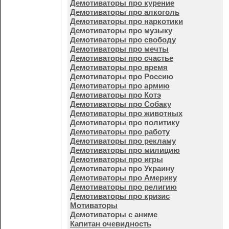
Демотиваторы про курение
Демотиваторы про алкоголь
Демотиваторы про наркотики
Демотиваторы про музыку
Демотиваторы про свободу
Демотиваторы про мечты
Демотиваторы про счастье
Демотиваторы про время
Демотиваторы про Россию
Демотиваторы про армию
Демотиваторы про Котэ
Демотиваторы про Собаку
Демотиваторы про животных
Демотиваторы про политику
Демотиваторы про работу
Демотиваторы про рекламу
Демотиваторы про милицию
Демотиваторы про игры
Демотиваторы про Украину
Демотиваторы про Америку
Демотиваторы про религию
Демотиваторы про кризис
Мотиваторы
Демотиваторы с аниме
Капитан очевидность