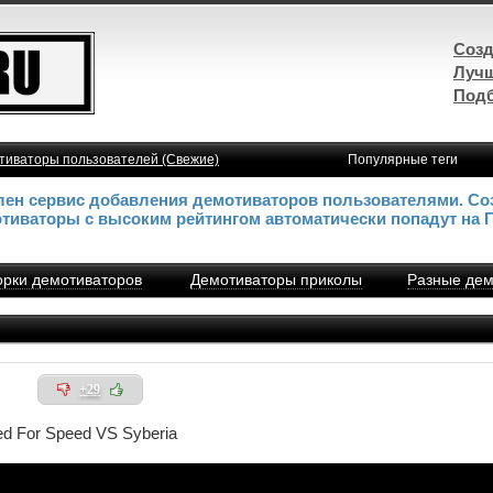
Созд
Лучш
Подб
тиваторы пользователей (Свежие)
Популярные теги
влен сервис добавления демотиваторов пользователями. Со
отиваторы с высоким рейтингом автоматически попадут на 
рки демотиваторов
Демотиваторы приколы
Разные дем
+29
d For Speed VS Syberia