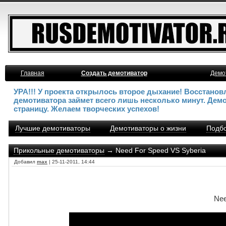
Главная
Создать демотиватор
Демо
УРА!!! У проекта открылось второе дыхание! Восстано
демотиватора займет всего лишь несколько минут. Дем
страницу. Желаем творческих успехов!
Лучшие демотиваторы
Демотиваторы о жизни
Подбо
Прикольные демотиваторы
→ Need For Speed VS Syberia
Добавил
max
| 25-11-2011, 14:44
Nee