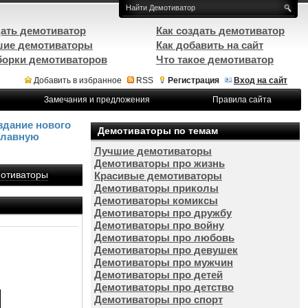
ать демотиватор
Как создать демотиватор
ие демотиваторы
Как добавить на сайт
орки демотиваторов
Что такое демотиватор
Добавить в избранное
RSS
Регистрация
Вход на сайт
Замечания и предложения
Правила сайта
здание нового
Демотиваторы по темам
Главную
Лучшие демотиваторы
Демотиваторы про жизнь
отиваторы
Красивые демотиваторы
Демотиваторы приколы
Демотиваторы комиксы
Демотиваторы про дружбу
Демотиваторы про войну
Демотиваторы про любовь
Демотиваторы про девушек
Демотиваторы про мужчин
Демотиваторы про детей
Демотиваторы про детство
Демотиваторы про спорт