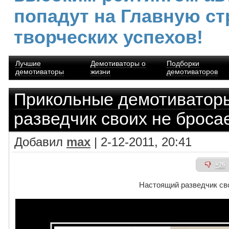
попадут на Главную ст
творческих успехов!
Лучшие
Демотиваторы о
Подборки
демотиваторы
жизни
демотиваторов
Прикольные демотиватор
разведчик своих не броса
Добавил
max
| 2-12-2011, 20:41
+26
Настоящий разведчик св