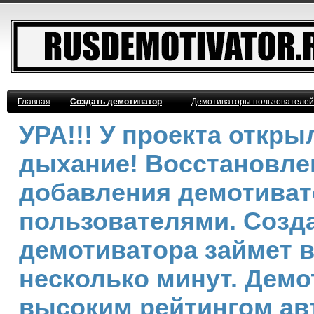
Главная
Создать демотиватор
Демотиваторы пользователей
УРА!!! У проекта откр
дыхание! Восстановле
добавления демотива
пользователями. Созд
демотиватора займет 
несколько минут. Демо
высоким рейтингом ав