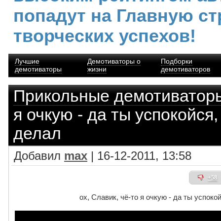
попадут на Главную ст
творческих успехов!
Лучшие
Демотиваторы о
Подборки
демотиваторы
жизни
демотиваторов
Прикольные демотиватор
я очкую - да ты успокойся,
делал
Добавил
max
| 16-12-2011, 13:58
+58
ох, Славик, чё-то я очкую - да ты успоко