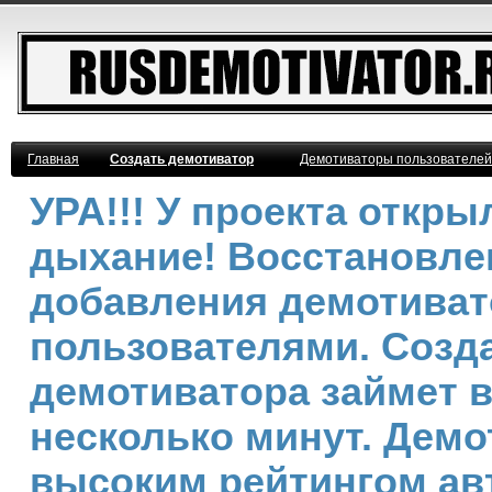
Главная
Создать демотиватор
Демотиваторы пользователей
УРА!!! У проекта откр
дыхание! Восстановле
добавления демотива
пользователями. Созд
демотиватора займет 
несколько минут. Демо
высоким рейтингом ав