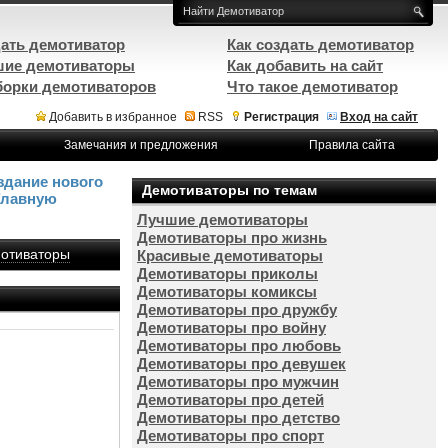
ать демотиватор
Как создать демотиватор
ие демотиваторы
Как добавить на сайт
орки демотиваторов
Что такое демотиватор
Добавить в избранное
RSS
Регистрация
Вход на сайт
Замечания и предложения
Правила сайта
здание нового
Демотиваторы по темам
Главную
Лучшие демотиваторы
Демотиваторы про жизнь
отиваторы
Красивые демотиваторы
Демотиваторы приколы
Демотиваторы комиксы
Демотиваторы про дружбу
Демотиваторы про войну
Демотиваторы про любовь
Демотиваторы про девушек
Демотиваторы про мужчин
Демотиваторы про детей
Демотиваторы про детство
Демотиваторы про спорт