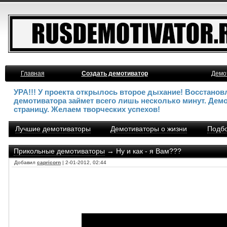
Главная
Создать демотиватор
Демо
УРА!!! У проекта открылось второе дыхание! Восстано
демотиватора займет всего лишь несколько минут. Дем
страницу. Желаем творческих успехов!
Лучшие демотиваторы
Демотиваторы о жизни
Подбо
Прикольные демотиваторы
→ Ну и как - я Вам???
Добавил
capricorn
| 2-01-2012, 02:44