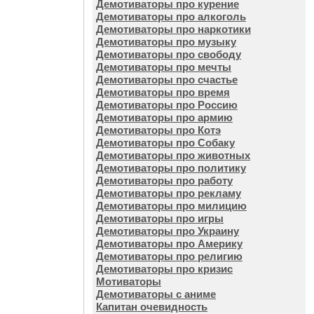
Демотиваторы про курение
Демотиваторы про алкоголь
Демотиваторы про наркотики
Демотиваторы про музыку
Демотиваторы про свободу
Демотиваторы про мечты
Демотиваторы про счастье
Демотиваторы про время
Демотиваторы про Россию
Демотиваторы про армию
Демотиваторы про Котэ
Демотиваторы про Собаку
Демотиваторы про животных
Демотиваторы про политику
Демотиваторы про работу
Демотиваторы про рекламу
Демотиваторы про милицию
Демотиваторы про игры
Демотиваторы про Украину
Демотиваторы про Америку
Демотиваторы про религию
Демотиваторы про кризис
Мотиваторы
Демотиваторы с аниме
Капитан очевидность