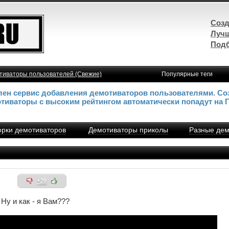
Созд
Лучш
Подб
тиваторы пользователей (Свежие)
Популярные теги
влен сервис добавления демотиваторов пользователями. Со
отиваторы с высоким рейтингом автоматически попадут на 
рки демотиваторов
Демотиваторы приколы
Разные дем
+20
Ну и как - я Вам???