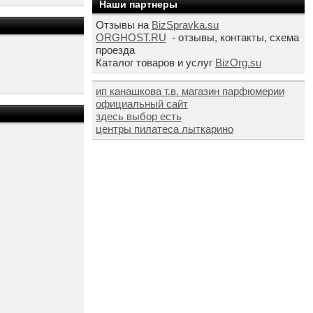
Наши партнеры
Отзывы на
BizSpravka.su
ORGHOST.RU
- отзывы, контакты, схема
проезда
Каталог товаров и услуг
BizOrg.su
ип канашкова т.в. магазин парфюмерии
официальный сайт
здесь выбор есть
центры пилатеса лыткарино