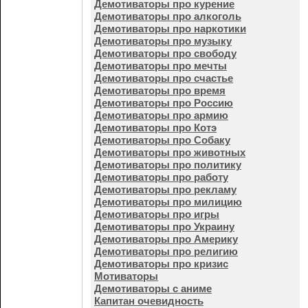
Демотиваторы про курение
Демотиваторы про алкоголь
Демотиваторы про наркотики
Демотиваторы про музыку
Демотиваторы про свободу
Демотиваторы про мечты
Демотиваторы про счастье
Демотиваторы про время
Демотиваторы про Россию
Демотиваторы про армию
Демотиваторы про Котэ
Демотиваторы про Собаку
Демотиваторы про животных
Демотиваторы про политику
Демотиваторы про работу
Демотиваторы про рекламу
Демотиваторы про милицию
Демотиваторы про игры
Демотиваторы про Украину
Демотиваторы про Америку
Демотиваторы про религию
Демотиваторы про кризис
Мотиваторы
Демотиваторы с аниме
Капитан очевидность