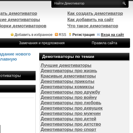
ать демотиватор
Как создать демотиватор
ие демотиваторы
Как добавить на сайт
орки демотиваторов
Что такое демотиватор
Добавить в избранное
RSS
Регистрация
Вход на сайт
Замечания и предложения
Правила сайта
здание нового
Демотиваторы по темам
Главную
Лучшие демотиваторы
Демотиваторы про жизнь
отиваторы
Красивые демотиваторы
Демотиваторы приколы
Демотиваторы комиксы
Демотиваторы про дружбу
Демотиваторы про войну
Демотиваторы про любовь
Демотиваторы про девушек
Демотиваторы про мужчин
Демотиваторы про детей
Демотиваторы про детство
Демотиваторы про спорт