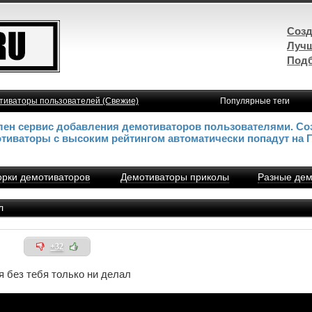
Созд
Лучш
Подб
тиваторы пользователей (Свежие)
Популярные теги
влен сервис добавления демотиваторов пользователями. Со
отиваторы с высоким рейтингом автоматически попадут на 
рки демотиваторов
Демотиваторы приколы
Разные дем
л
+32
я без тебя только ни делал