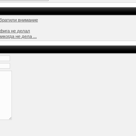
братили внимание
ифига не делал
икогда не дела ...