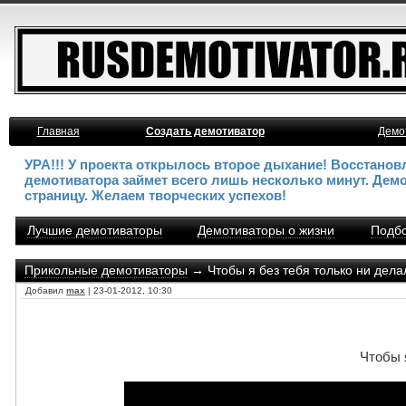
Главная
Создать демотиватор
Демо
УРА!!! У проекта открылось второе дыхание! Восстано
демотиватора займет всего лишь несколько минут. Дем
страницу. Желаем творческих успехов!
Лучшие демотиваторы
Демотиваторы о жизни
Подбо
Прикольные демотиваторы
→ Чтобы я без тебя только ни дела
Добавил
max
| 23-01-2012, 10:30
Чтобы 