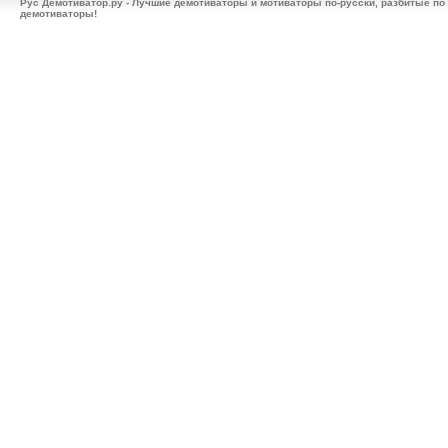
Рус Демотиватор.ру - Лучшие демотиваторы и мотиваторы по-русски, разбитые по
демотиваторы!