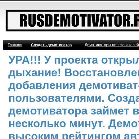
Главная
Создать демотиватор
Демотиваторы пользователей
УРА!!! У проекта откр
дыхание! Восстановле
добавления демотива
пользователями. Созд
демотиватора займет 
несколько минут. Демо
высоким рейтингом ав