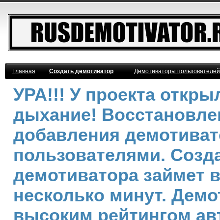
Главная
Создать демотиватор
Демотиваторы пользователей
УРА!!! У проекта откр
дыхание! Восстановле
добавления демотива
пользователями. Созд
демотиватора займет 
несколько минут. Демо
высоким рейтингом ав