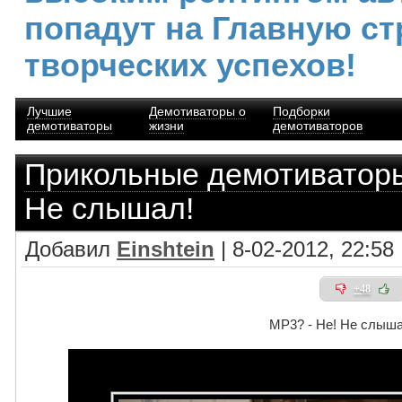
попадут на Главную ст
творческих успехов!
Лучшие
Демотиваторы о
Подборки
демотиваторы
жизни
демотиваторов
Прикольные демотиватор
Не слышал!
Добавил
Einshtein
| 8-02-2012, 22:58
+48
MP3? - Не! Не слыша