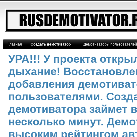
Главная
Создать демотиватор
Демотиваторы пользователей
УРА!!! У проекта откр
дыхание! Восстановле
добавления демотива
пользователями. Созд
демотиватора займет 
несколько минут. Демо
высоким рейтингом ав