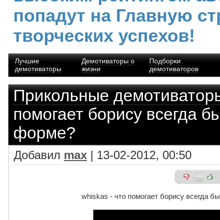
попадут на Главную ст
творческих успехов!
Лучшие
Демотиваторы о
Подборки
демотиваторы
жизни
демотиваторов
Прикольные демотиватор
помогает борису всегда б
форме?
Добавил
max
| 13-02-2012, 00:50
+46
whiskas - что помогает борису всегда б