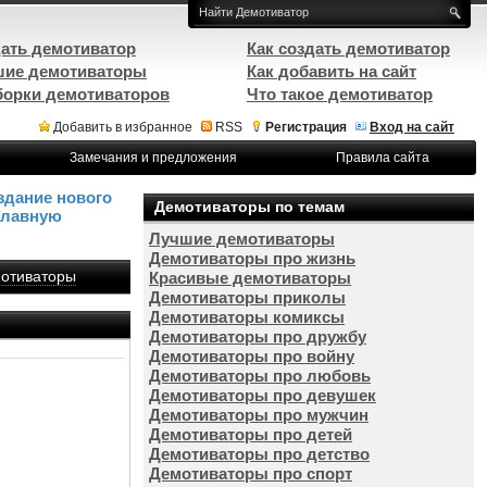
ать демотиватор
Как создать демотиватор
ие демотиваторы
Как добавить на сайт
орки демотиваторов
Что такое демотиватор
Добавить в избранное
RSS
Регистрация
Вход на сайт
Замечания и предложения
Правила сайта
здание нового
Демотиваторы по темам
Главную
Лучшие демотиваторы
Демотиваторы про жизнь
отиваторы
Красивые демотиваторы
Демотиваторы приколы
Демотиваторы комиксы
Демотиваторы про дружбу
Демотиваторы про войну
Демотиваторы про любовь
Демотиваторы про девушек
Демотиваторы про мужчин
Демотиваторы про детей
Демотиваторы про детство
Демотиваторы про спорт