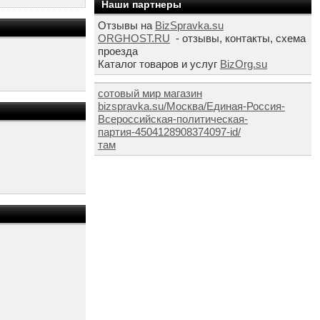
Наши партнеры
Отзывы на
BizSpravka.su
ORGHOST.RU
- отзывы, контакты, схема
проезда
Каталог товаров и услуг
BizOrg.su
сотовый мир магазин
bizspravka.su/Москва/Единая-Россия-
Всероссийская-политическая-
партия-4504128908374097-id/
там