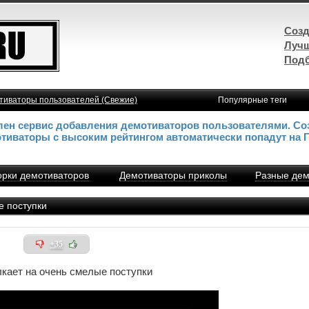
Созд
Лучш
Подб
тиваторы пользователей (Свежие)
Популярные теги
влен сервис добавления демотиваторов пользователями. Со
отиваторы с высоким рейтингом автоматически попадут на 
рки демотиваторов
Демотиваторы приколы
Разные дем
е поступки
+35
лкает на очень смелые поступки