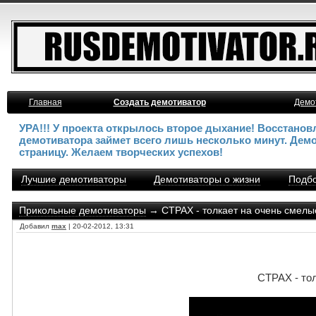
Главная
Создать демотиватор
Демо
УРА!!! У проекта открылось второе дыхание! Восстано
демотиватора займет всего лишь несколько минут. Дем
страницу. Желаем творческих успехов!
Лучшие демотиваторы
Демотиваторы о жизни
Подбо
Прикольные демотиваторы
→ СТРАХ - толкает на очень смелы
Добавил
max
| 20-02-2012, 13:31
СТРАХ - то