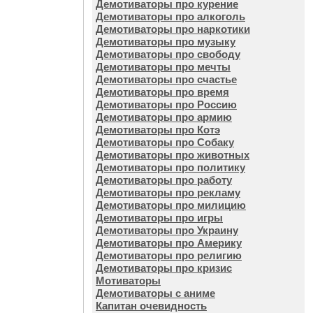
Демотиваторы про курение
Демотиваторы про алкоголь
Демотиваторы про наркотики
Демотиваторы про музыку
Демотиваторы про свободу
Демотиваторы про мечты
Демотиваторы про счастье
Демотиваторы про время
Демотиваторы про Россию
Демотиваторы про армию
Демотиваторы про Котэ
Демотиваторы про Собаку
Демотиваторы про животных
Демотиваторы про политику
Демотиваторы про работу
Демотиваторы про рекламу
Демотиваторы про милицию
Демотиваторы про игры
Демотиваторы про Украину
Демотиваторы про Америку
Демотиваторы про религию
Демотиваторы про кризис
Мотиваторы
Демотиваторы с аниме
Капитан очевидность