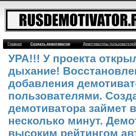
Главная
Создать демотиватор
Демотиваторы пользователей
УРА!!! У проекта откр
дыхание! Восстановле
добавления демотива
пользователями. Созд
демотиватора займет 
несколько минут. Демо
высоким рейтингом ав