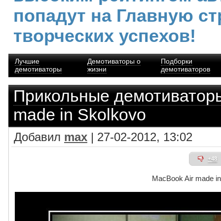
попадут на Главную ст
творческих успехов!
Лучшие
Демотиваторы о
Подборки
демотиваторы
жизни
демотиваторов
Прикольные демотиватор
made in Skolkovo
Добавил
max
| 27-02-2012, 13:02
+48
MacBook Air made in