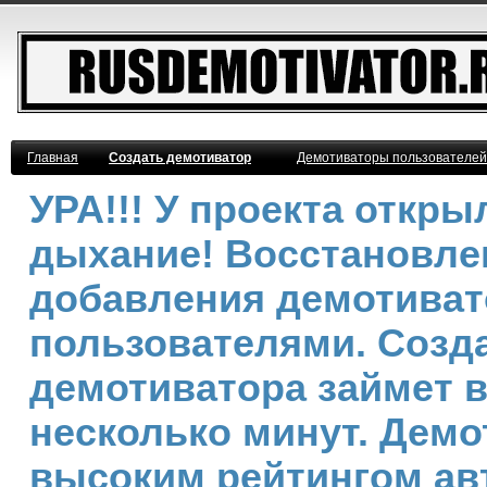
Главная
Создать демотиватор
Демотиваторы пользователей
УРА!!! У проекта откр
дыхание! Восстановле
добавления демотива
пользователями. Созд
демотиватора займет 
несколько минут. Демо
высоким рейтингом ав