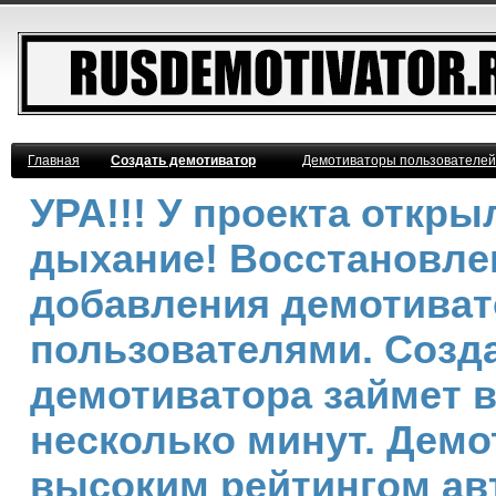
Главная
Создать демотиватор
Демотиваторы пользователей
УРА!!! У проекта откр
дыхание! Восстановле
добавления демотива
пользователями. Созд
демотиватора займет 
несколько минут. Демо
высоким рейтингом ав