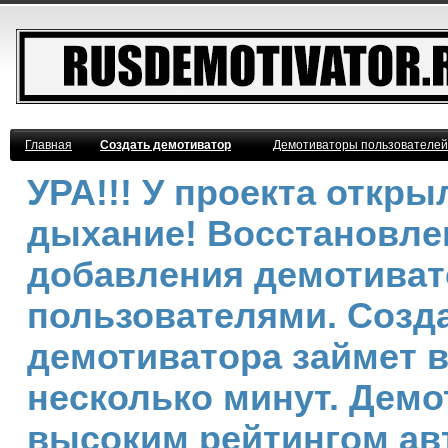
Главная
Создать демотиватор
Демотиваторы пользователей
УРА!!! У проекта откр
дыхание! Восстановле
добавления демотива
пользователями. Созд
демотиватора займет 
несколько минут. Демо
высоким рейтингом ав