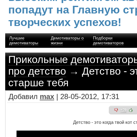
попадут на Главную ст
творческих успехов!
Лучшие
Демотиваторы о
Подборки
демотиваторы
жизни
демотиваторов
Прикольные демотиватор
про детство
→ Детство - эт
старше тебя
Добавил
max
| 28-05-2012, 17:31
+70
Детство - это когда твой кот 