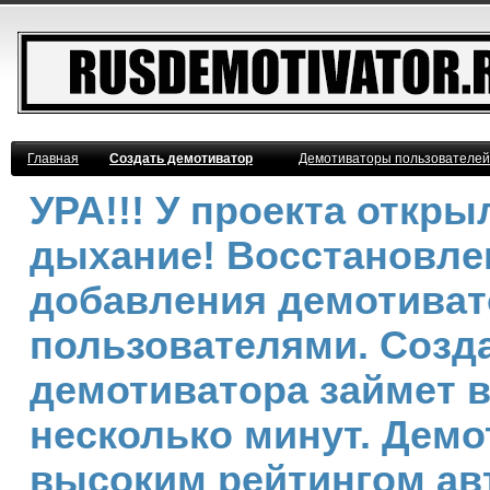
Главная
Создать демотиватор
Демотиваторы пользователей
УРА!!! У проекта откр
дыхание! Восстановле
добавления демотива
пользователями. Созд
демотиватора займет 
несколько минут. Демо
высоким рейтингом ав