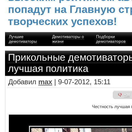
попадут на Главную ст
творческих успехов!
Лучшие
Демотиваторы о
Подборки
демотиваторы
жизни
демотиваторов
Прикольные демотиватор
лучшая политика
Добавил
max
| 9-07-2012, 15:11
+34
Честность лучшая 