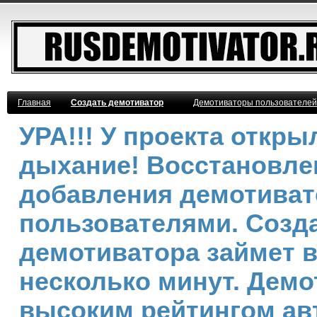
Главная
Создать демотиватор
Демотиваторы пользователей
УРА!!! У проекта откр
дыхание! Восстановле
добавления демотива
пользователями. Созд
демотиватора займет 
несколько минут. Демо
высоким рейтингом ав