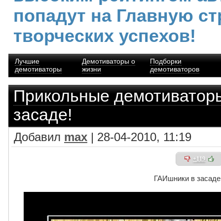
попадут на Главную ст
творческих успехов!
Лучшие
Демотиваторы о
Подборки
демотиваторы
жизни
демотиваторов
Прикольные демотиватор
засаде!
Добавил
max
| 28-04-2010, 11:19
+119
ГАИшники в засаде