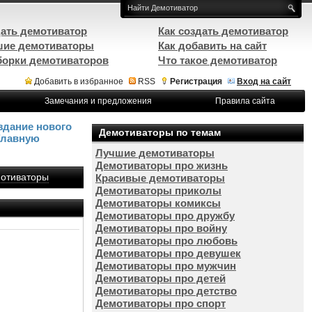
ать демотиватор
Как создать демотиватор
ие демотиваторы
Как добавить на сайт
орки демотиваторов
Что такое демотиватор
Добавить в избранное
RSS
Регистрация
Вход на сайт
Замечания и предложения
Правила сайта
здание нового
Демотиваторы по темам
Главную
Лучшие демотиваторы
Демотиваторы про жизнь
отиваторы
Красивые демотиваторы
Демотиваторы приколы
Демотиваторы комиксы
Демотиваторы про дружбу
Демотиваторы про войну
Демотиваторы про любовь
Демотиваторы про девушек
Демотиваторы про мужчин
Демотиваторы про детей
Демотиваторы про детство
Демотиваторы про спорт