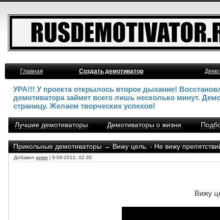
Главная
Создать демотиватор
Демо
УРА!!! У проекта открылось второе дыхание! Восстано
демотиватора займет всего лишь несколько минут. Дем
страницу. Желаем творческих успехов!
Лучшие демотиваторы
Демотиваторы о жизни
Подбо
Прикольные демотиваторы
→ Вижу цель. - Не вижу препятстви
Добавил
anon
| 9-08-2012, 02:30
Вижу це