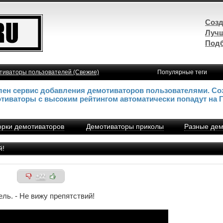
Созд
Лучш
Подб
тиваторы пользователей (Свежие)
Популярные теги
влен сервис добавления демотиваторов пользователями. Со
отиваторы с высоким рейтингом автоматически попадут на 
рки демотиваторов
Демотиваторы приколы
Разные дем
й!
+22
ль. - Не вижу препятствий!