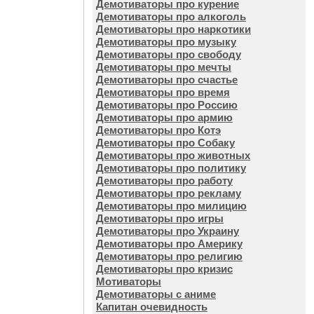
Демотиваторы про курение
Демотиваторы про алкоголь
Демотиваторы про наркотики
Демотиваторы про музыку
Демотиваторы про свободу
Демотиваторы про мечты
Демотиваторы про счастье
Демотиваторы про время
Демотиваторы про Россию
Демотиваторы про армию
Демотиваторы про Котэ
Демотиваторы про Собаку
Демотиваторы про животных
Демотиваторы про политику
Демотиваторы про работу
Демотиваторы про рекламу
Демотиваторы про милицию
Демотиваторы про игры
Демотиваторы про Украину
Демотиваторы про Америку
Демотиваторы про религию
Демотиваторы про кризис
Мотиваторы
Демотиваторы с аниме
Капитан очевидность