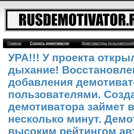
Главная
Создать демотиватор
Демотиваторы пользователей
УРА!!! У проекта откр
дыхание! Восстановле
добавления демотива
пользователями. Созд
демотиватора займет 
несколько минут. Демо
высоким рейтингом ав