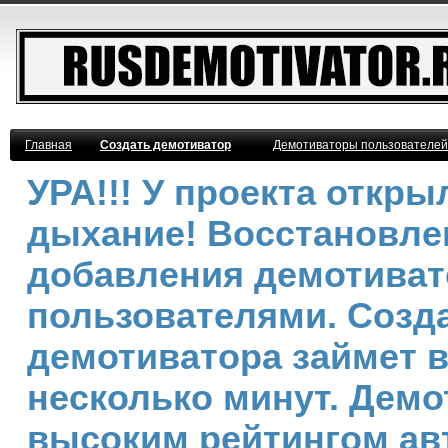
Главная
Создать демотиватор
Демотиваторы пользователей
УРА!!! У проекта откр
дыхание! Восстановле
добавления демотива
пользователями. Созд
демотиватора займет 
несколько минут. Демо
высоким рейтингом ав