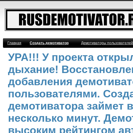
Главная
Создать демотиватор
Демотиваторы пользователей
УРА!!! У проекта откр
дыхание! Восстановле
добавления демотива
пользователями. Созд
демотиватора займет 
несколько минут. Демо
высоким рейтингом ав