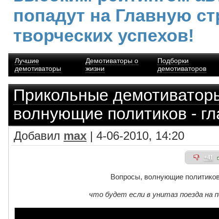
попадут на Главную ст
творческих успехов!
Лучшие
Демотиваторы о
Подборки
демотиваторы
жизни
демотиваторов
Прикольные демотиватор
волнующие политиков - г
Добавил
max
| 4-06-2010, 14:20
+41
Вопросы, волнующие политиков
что будет если в унитаз поезда на 