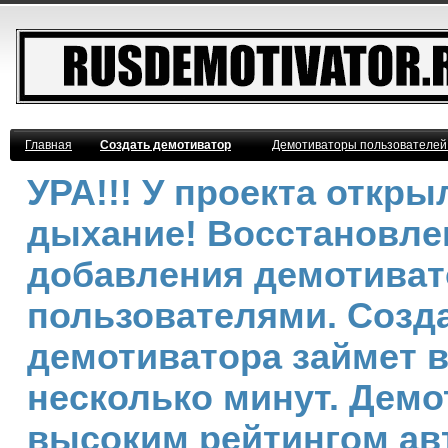
Главная
Создать демотиватор
Демотиваторы пользователей
УРА!!! У проекта откр
дыхание! Восстановле
добавления демотива
пользователями. Созд
демотиватора займет 
несколько минут. Демо
высоким рейтингом ав