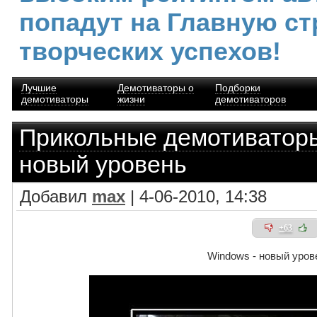
попадут на Главную ст
творческих успехов!
Лучшие
Демотиваторы о
Подборки
демотиваторы
жизни
демотиваторов
Прикольные демотиватор
новый уровень
Добавил
max
| 4-06-2010, 14:38
+63
Windows - новый уров