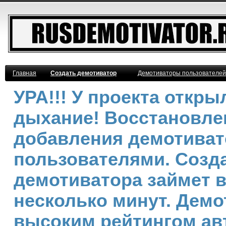
Главная
Создать демотиватор
Демотиваторы пользователей
УРА!!! У проекта откр
дыхание! Восстановле
добавления демотива
пользователями. Созд
демотиватора займет 
несколько минут. Демо
высоким рейтингом ав