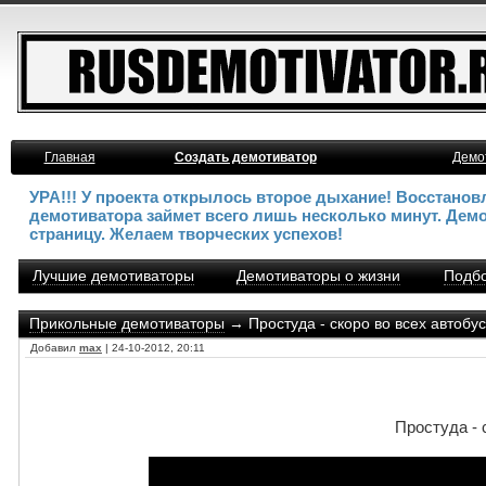
Главная
Создать демотиватор
Демо
УРА!!! У проекта открылось второе дыхание! Восстано
демотиватора займет всего лишь несколько минут. Дем
страницу. Желаем творческих успехов!
Лучшие демотиваторы
Демотиваторы о жизни
Подбо
Прикольные демотиваторы
→ Простуда - скоро во всех автобу
Добавил
max
| 24-10-2012, 20:11
Простуда - 