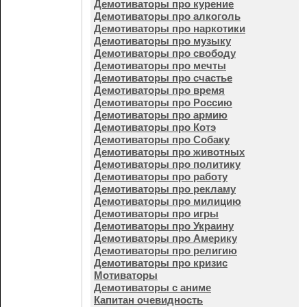
Демотиваторы про курение
Демотиваторы про алкоголь
Демотиваторы про наркотики
Демотиваторы про музыку
Демотиваторы про свободу
Демотиваторы про мечты
Демотиваторы про счастье
Демотиваторы про время
Демотиваторы про Россию
Демотиваторы про армию
Демотиваторы про Котэ
Демотиваторы про Собаку
Демотиваторы про животных
Демотиваторы про политику
Демотиваторы про работу
Демотиваторы про рекламу
Демотиваторы про милицию
Демотиваторы про игры
Демотиваторы про Украину
Демотиваторы про Америку
Демотиваторы про религию
Демотиваторы про кризис
Мотиваторы
Демотиваторы с аниме
Капитан очевидность