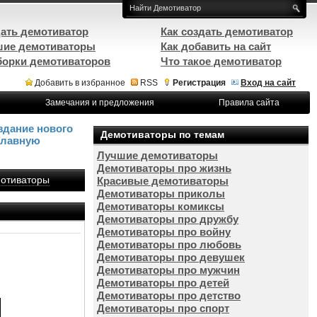
ать демотиватор
Как создать демотиватор
ие демотиваторы
Как добавить на сайт
орки демотиваторов
Что такое демотиватор
Добавить в избранное
RSS
Регистрация
Вход на сайт
Замечания и предложения
Правила сайта
здание нового
Демотиваторы по темам
Главную
Лучшие демотиваторы
Демотиваторы про жизнь
отиваторы
Красивые демотиваторы
Демотиваторы приколы
Демотиваторы комиксы
Демотиваторы про дружбу
Демотиваторы про войну
Демотиваторы про любовь
Демотиваторы про девушек
Демотиваторы про мужчин
Демотиваторы про детей
Демотиваторы про детство
Демотиваторы про спорт