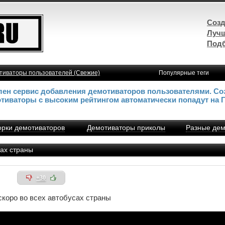
Созд
Лучш
Подб
тиваторы пользователей (Свежие)
Популярные теги
влен сервис добавления демотиваторов пользователями. Со
отиваторы с высоким рейтингом автоматически попадут на 
рки демотиваторов
Демотиваторы приколы
Разные дем
сах страны
+30
скоро во всех автобусах страны