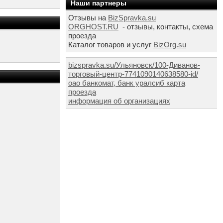
Наши партнеры
Отзывы на
BizSpravka.su
ORGHOST.RU
- отзывы, контакты, схема
проезда
Каталог товаров и услуг
BizOrg.su
bizspravka.su/Ульяновск/100-Диванов-
торговый-центр-7741090140638580-id/
оао банкомат, банк уралсиб карта
проезда
информация об организациях