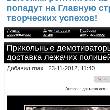
попадут на Главную ст
творческих успехов!
Лучшие
Демотиваторы о
Подборки
демотиваторы
жизни
демотиваторов
Прикольные демотиватор
доставка лежачих полице
Добавил
max
| 23-11-2012, 11:40
+19
Экспресс доставка лежач