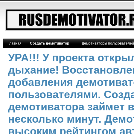
Главная
Создать демотиватор
Демотиваторы пользователей
УРА!!! У проекта откр
дыхание! Восстановле
добавления демотива
пользователями. Созд
демотиватора займет 
несколько минут. Демо
высоким рейтингом ав