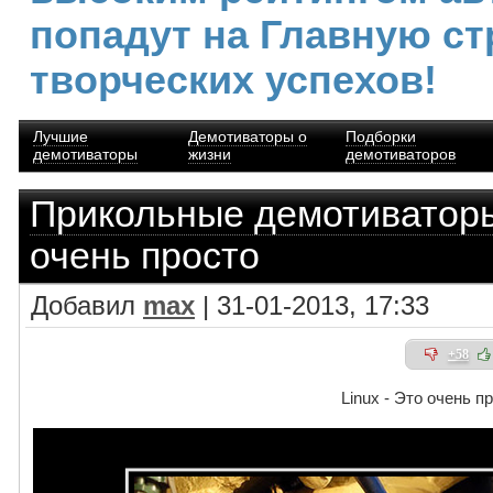
попадут на Главную ст
творческих успехов!
Лучшие
Демотиваторы о
Подборки
демотиваторы
жизни
демотиваторов
Прикольные демотиватор
очень просто
Добавил
max
| 31-01-2013, 17:33
+58
Linux - Это очень п