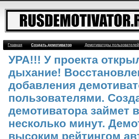
Главная
Создать демотиватор
Демотиваторы пользователей
УРА!!! У проекта откр
дыхание! Восстановле
добавления демотива
пользователями. Созд
демотиватора займет 
несколько минут. Демо
высоким рейтингом ав